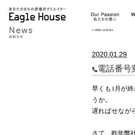
«
older articles
2020.01.29
電話番号
早くも1月が
うか。
遅ればせなが
さて、昨年弊