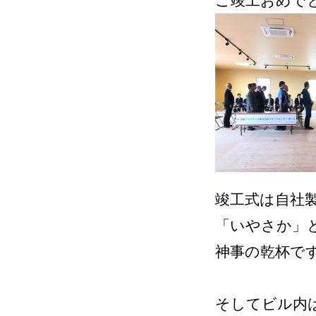
ご竣工おめで
竣工式は自社
「いやさか」
神事の乾杯です
そしてビル内