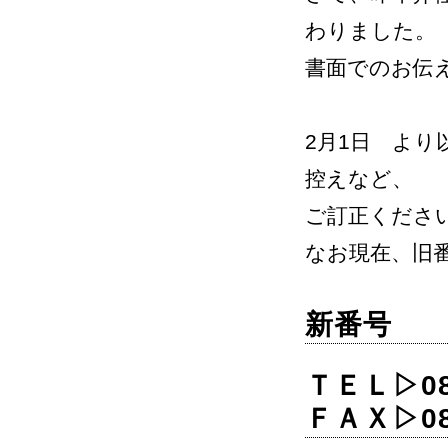
わりました。
書面でのお伝
2月1日 よ
控えなど、
ご訂正くださ
なお現在、旧
新番号
ＴＥＬ▷087
ＦＡＸ▷087