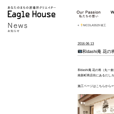
«
NICOLAS529 竣工
2016.06.13
和dashi庵 花の
和dashi庵 花の将（丸一
南新町商店街にあるだし
施工ページはこちらから