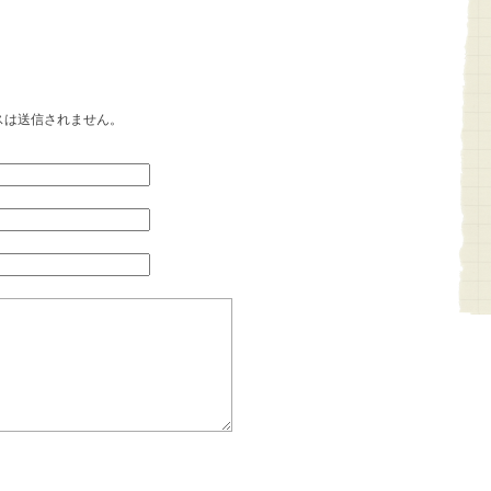
ト
スは送信されません。