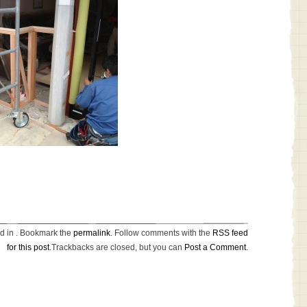
ed in . Bookmark the
permalink
. Follow comments with the
RSS feed
for this post
.Trackbacks are closed, but you can
Post a Comment
.