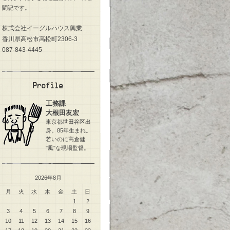
闘記です。
株式会社イーグルハウス興業
香川県高松市高松町2306-3
087-843-4445
工務課
大根田友宏
東京都世田谷区出
身。85年生まれ。
若いのに高倉健
"風"な現場監督。
2026年8月
月
火
水
木
金
土
日
1
2
3
4
5
6
7
8
9
10
11
12
13
14
15
16