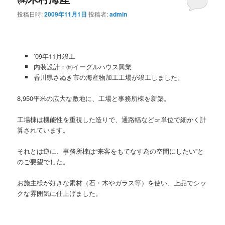
投稿日時:
2009年11月1日
投稿者:
admin
ン
テ
テ
ン
’09年11月竣工
ン
ツ
内装設計：㈱イーグルハウス興業
香川県さぬき市の海産物加工工場が竣工しました。
ツ
へ
8,950平米の広大な敷地に、工場と事務所棟を新築。
へ
移
工場棟は機能性を重視した造りで、通路幅など㎝単位で細かく計
移
動
算されています。
動
それとは逆に、事務所棟は“来客をもてなす為の空間にしたい”と
のご要望でした。
お施主様が好きな素材（石・木やガラス等）を使い、上品でシッ
クな雰囲気に仕上げました。