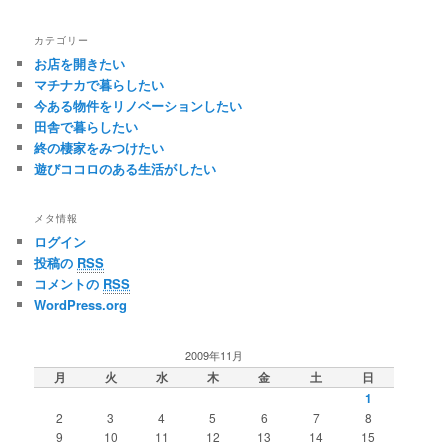
カテゴリー
お店を開きたい
マチナカで暮らしたい
今ある物件をリノベーションしたい
田舎で暮らしたい
終の棲家をみつけたい
遊びココロのある生活がしたい
メタ情報
ログイン
投稿の
RSS
コメントの
RSS
WordPress.org
2009年11月
月
火
水
木
金
土
日
1
2
3
4
5
6
7
8
9
10
11
12
13
14
15