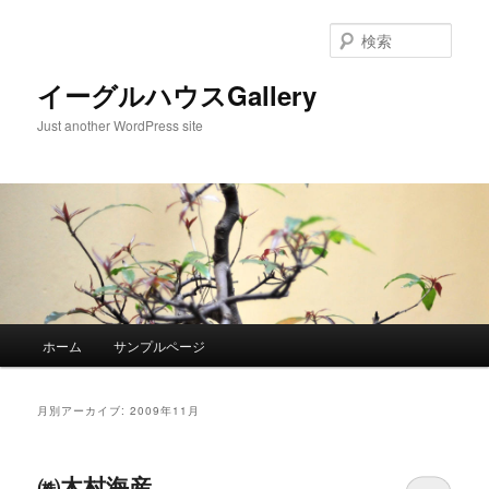
検
索
イーグルハウスGallery
Just another WordPress site
メ
ホーム
サンプルページ
メ
サ
イ
ン
イ
ブ
メ
月別アーカイブ:
2009年11月
ニ
ン
コ
ュ
ー
㈱木村海産
コ
ン