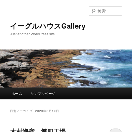
検
索
イーグルハウスGallery
Just another WordPress site
メ
ホーム
サンプルページ
メ
サ
イ
ン
イ
ブ
メ
日別アーカイブ:
2020年3月10日
ニ
ン
コ
ュ
ー
木村海産 第四工場
コ
ン