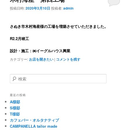
投稿日時:
2020年3月10日
投稿者:
admin
ン
テ
テ
ン
さぬき市木村海産様の工場を増築させていただきました。
ン
ツ
R2.2月竣工
ツ
へ
設計・施工：㈱イーグルハウス興業
カテゴリー:
お店を開きたい
|
コメントを残す
へ
移
移
動
検
索
動
最近の投稿
A様邸
S様邸
T様邸
カフェバー・オルタナティブ
CAMPANELLA tailor made